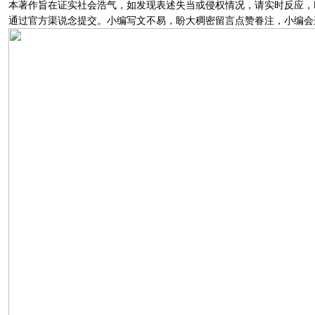
本著作旨在证实社会浩气，如发现表述失当或侵权情况，请实时反应，
通过官方渠说念提交。小编写文不易，盼大稠密留言点赞眷注，小编会