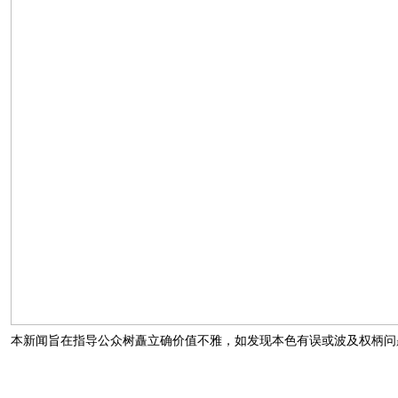
本新闻旨在指导公众树矗立确价值不雅，如发现本色有误或波及权柄问