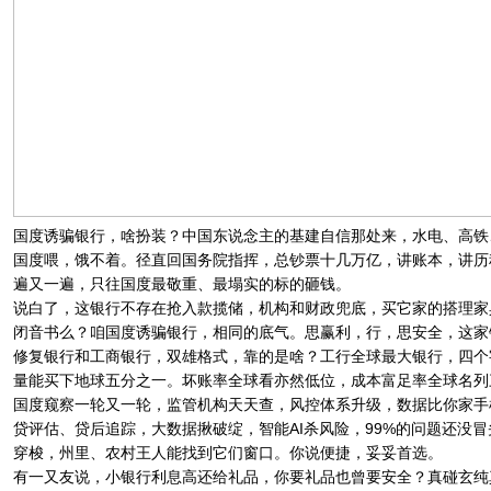
国度诱骗银行，啥扮装？中国东说念主的基建自信那处来，水电、高铁
国度喂，饿不着。径直回国务院指挥，总钞票十几万亿，讲账本，讲历
遍又一遍，只往国度最敬重、最塌实的标的砸钱。
说白了，这银行不存在抢入款揽储，机构和财政兜底，买它家的搭理家
闭音书么？咱国度诱骗银行，相同的底气。思赢利，行，思安全，这家
修复银行和工商银行，双雄格式，靠的是啥？工行全球最大银行，四个
量能买下地球五分之一。坏账率全球看亦然低位，成本富足率全球名列
国度窥察一轮又一轮，监管机构天天查，风控体系升级，数据比你家手
贷评估、贷后追踪，大数据揪破绽，智能AI杀风险，99%的问题还
穿梭，州里、农村王人能找到它们窗口。你说便捷，妥妥首选。
有一又友说，小银行利息高还给礼品，你要礼品也曾要安全？真碰玄纯