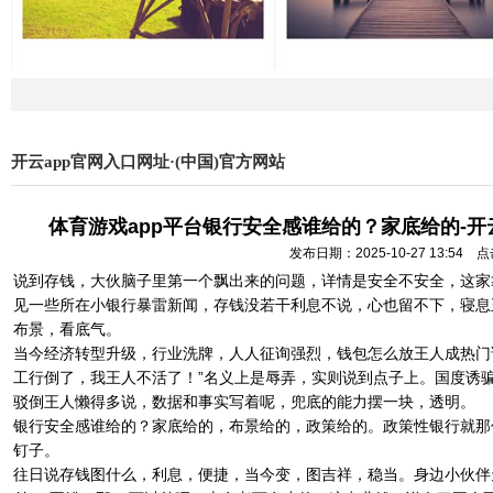
开云app官网入口网址·(中国)官方网站
体育游戏app平台银行安全感谁给的？家底给的-开云
发布日期：2025-10-27 13:54
说到存钱，大伙脑子里第一个飘出来的问题，详情是安全不安全，这家
见一些所在小银行暴雷新闻，存钱没若干利息不说，心也留不下，寝息
布景，看底气。
当今经济转型升级，行业洗牌，人人征询强烈，钱包怎么放王人成热门话
工行倒了，我王人不活了！”名义上是辱弄，实则说到点子上。国度诱
驳倒王人懒得多说，数据和事实写着呢，兜底的能力摆一块，透明。
银行安全感谁给的？家底给的，布景给的，政策给的。政策性银行就那
钉子。
往日说存钱图什么，利息，便捷，当今变，图吉祥，稳当。身边小伙伴