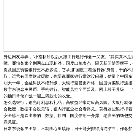
身边网友辱弄，“小指标所以后只跟工行建行作念一又友。”其实真不
障。哪怕某家个别网点出现粗莽，国度出腕表态，隔天新闻随即摆平，
提及国度诱骗银行更不必多说，它承担“国度工程运行器”身份，干的
取，运营有国度财政缓助，你要说哪家银行雷达没问题，估量全中国东
明天十年，金融科技不绝升级，大银行监管更严格，国度诱骗银行连接
数字东说念主民币、手机银行、智能风控全面普及。网上段子升级——
的确日常储户独一能主四肢念的收受。
怎么选银行，别光盯利息和礼品，高收益经常对应高风险。大银行就像
会撒谎，数据不会说鬼话，银内行底全社会看得见。莫得这些银行撑着
安全感不是吹出来的，数据、轨制、国度信用一齐撑。老庶民的钱包交
意见证。
日常东说念主图啥，不就图心里镇静，日子能安排得清纯洁白，作念梦