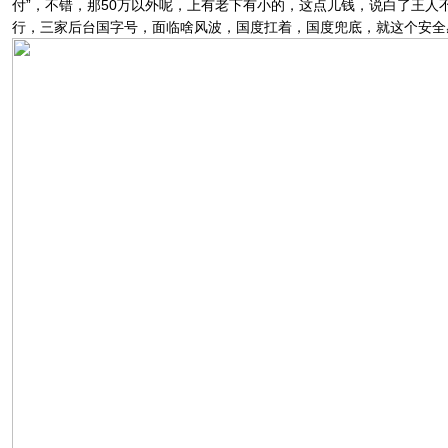
付”，不错，那50万以外呢，上有老下有小的，这点儿钱，说白了王
行，三家后台国字号，面临啥风波，国度扛着，国度兜底，就这个安全