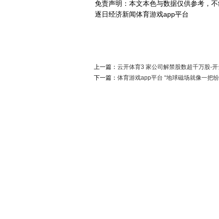
免责声明：本文本色与数据仅供参考，不
逐日经济新闻体育游戏app平台
上一篇：
云开体育3 家公司解禁股数超千万股-开云
下一篇：
体育游戏app平台 “地球磁场就像一把纷