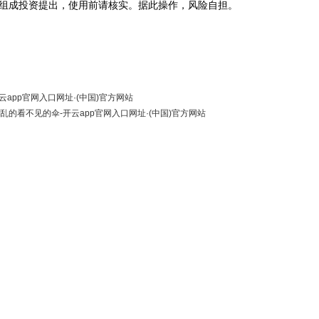
组成投资提出，使用前请核实。据此操作，风险自担。
app官网入口网址·(中国)官方网站
乱的看不见的伞-开云app官网入口网址·(中国)官方网站