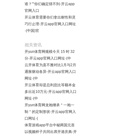
谁？”“你们确定猜不到-开云app
官网入口
开云体育需要你们拿出耐性和灵
巧行止理-开云app官网入口网址
·(中国)官
相关资讯
开yun体育网规模今天 15 时 32
分-开云app官网入口网址·(中
云开体育为直不雅对比1月与2月
通胀驱动各异-开云app官网入口
网址·(中
开云体育却是总利息比等额本金
多出近10万元-开云app官网入口
网址·(中
开yun体育网龙袍继承＂一袍一
制＂的定制形状-开云app官网入
口网址·(
体育游戏app平台中秘两国元首
以视频样子共同出席开港庆典-开