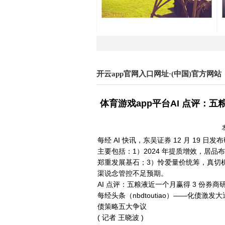
开云app官网入口网址·(中国)官方网站
体育游戏app平台AI 点评：五
每经 AI 快讯，东吴证券 12 月 19 日
主要包括：1）2024 年提质增效，居品
郑重发展基石；3）怜爱量价统筹，真切
渠说念管控不足预期。
AI 点评：五粮液近一个月赢得 3 份券商
每经头条（nbdtoutiao）——化
债策略五大争议
( 记者 王晓波 )