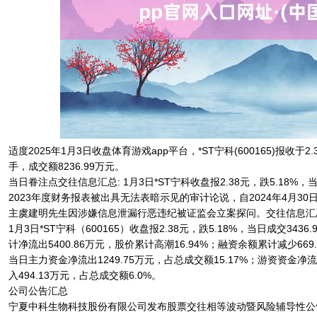
适度2025年1月3日收盘体育游戏app平台，*ST宁科(600165)报收于2.
手，成交额8236.99万元。
当日眷注点交往信息汇总: 1月3日*ST宁科收盘报2.38元，跌5.18%，当
2023年度财务报表被出具无法表暗示见的审计论说，自2024年4月
主虞建明先生因涉嫌信息泄漏行恶违纪被证监会立案探问。交往信息汇
1月3日*ST宁科（600165）收盘报2.38元，跌5.18%，当日成交3
计净流出5400.86万元，股价累计高潮16.94%；融资余额累计减少669
当日主力资金净流出1249.75万元，占总成交额15.17%；游资资金净流
入494.13万元，占总成交额6.0%。
公司公告汇总
宁夏中科生物科技股份有限公司发布股票交往相等波动暨风险辅导性公告