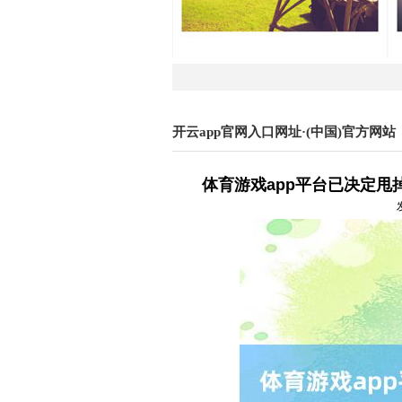
开云app官网入口网址·(中国)官方网站
体育游戏app平台已决定甩掉F