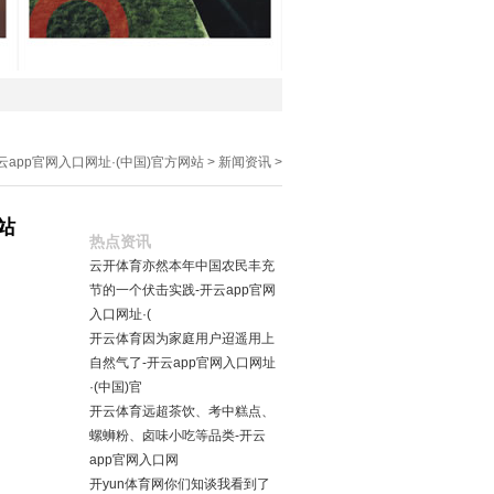
云app官网入口网址·(中国)官方网站
>
新闻资讯
>
站
热点资讯
云开体育亦然本年中国农民丰充
节的一个伏击实践-开云app官网
入口网址·(
开云体育因为家庭用户迢遥用上
自然气了-开云app官网入口网址
·(中国)官
开云体育远超茶饮、考中糕点、
螺蛳粉、卤味小吃等品类-开云
app官网入口网
开yun体育网你们知谈我看到了