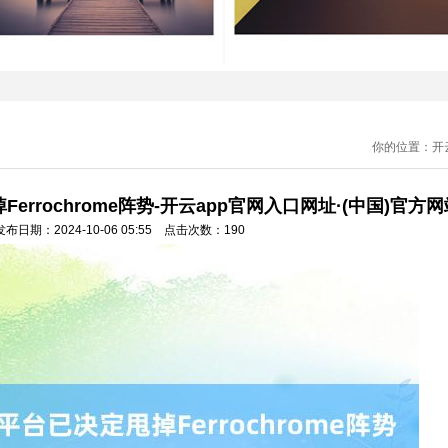
你的位置：
开
errochrome阵势-开云app官网入口网址·(中国)官方网
发布日期：2024-10-06 05:55 点击次数：190