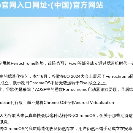
掉Ferrochrome阵势，该阵势可让Pixel等部分成立通过臆造机时代
造化技艺，本年6月，谷歌在I/O 2024大会上展示了Ferrochrome
el成立，默示改日ChromeOS不错无缝运转于Pixel成立之上。
袒露，谷歌仍是移除了AOSP中的悉数Ferrochrome启动器诈欺要领，且后
刊行版，而不是将Chrome OS当作Android Virtualization
为谷歌从未认真痛快会以这种花样推出ChromeOS，但关于那些期待
讯息。
，但运转ChromeOS的底层臆造化改良仍然存在，用户仍然不错手动成立在安