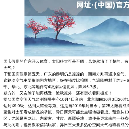
国庆假期的广东开云体育，太阳很大可是不晒，风亦然清了了楚的。有
天气？
干预国庆假期第五天，广东的黎明仍是凉凉的，而朔方则再遇冷空气。
这轮冷空气主要影响朔方地区，好在强度比拟弱，气温降幅材干约3～6
部、华北、东北等地伴有4级操纵偏北风，阵风6-7级。
朔方的一又友除了能再感受一波秋凉外，还有契机看到极光！
据@国度空间天气监测预警中心10月4日音信，北京期间10月3日20时
达到X9.0级，达到大耀斑等第。这是自2019年到当今，第25太阳看
聚集对太阳看成情况的掌抓，异日两天可能发生强地磁看成。预测从10
区，尤其是黑龙江、内蒙古、甘肃、新疆等地，致使是更靠南的一些省
与此同期，也要教唆信鸽玩家，异日三天要多热心空间天气地磁看成的