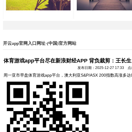
开云app官网入口网址·(中国)官方网站
体育游戏app平台尽在新浪财经APP 背负裁剪：王长生 
发布日期：2025-12-27 17:33
周一亚市早盘体育游戏app平台，澳大利亚S&P/ASX 200指数高涨多达0.