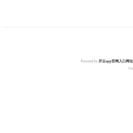
Powered by
开云app官网入口网址
Co