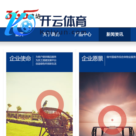
首页
关于我们
产品中心
新闻资讯