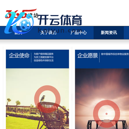
首页
关于我们
产品中心
新闻资讯