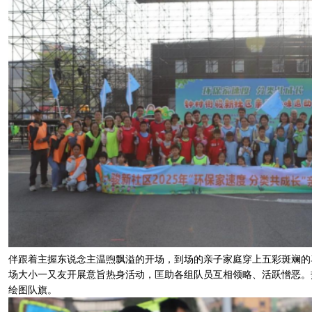
伴跟着主握东说念主温煦飘溢的开场，到场的亲子家庭穿上五彩斑斓的
场大小一又友开展意旨热身活动，匡助各组队员互相领略、活跃憎恶。
绘图队旗。