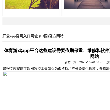
开云app官网入口网址·(中国)官方网站
体育游戏app平台这些建设需要依期保重、维修和软件更
网站
发布日期：2025-10-20 08:45
谍报文献揭露了欧洲数控工夫怎么为俄罗斯坦克分娩提供援救，并指出