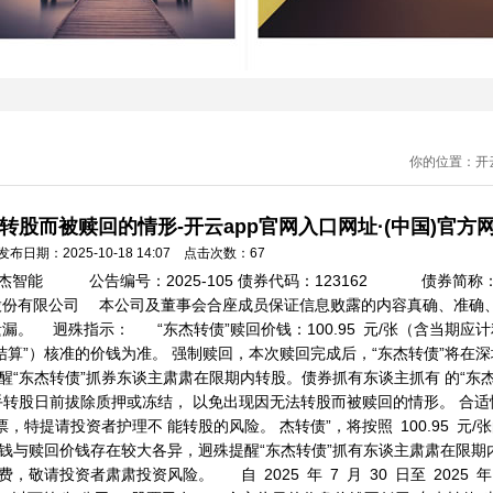
你的位置：
开
转股而被赎回的情形-开云app官网入口网址·(中国)官方
发布日期：2025-10-18 14:07 点击次数：67
智能 公告编号：2025-105 债券代码：123162 债券简称
公司 本公司及董事会合座成员保证信息败露的内容真确、准确
漏。 迥殊指示： “东杰转债”赎回价钱：100.95 元/张（含当期应
结算”）核准的价钱为准。 强制赎回，本次赎回完成后，“东杰转债”将在
提醒“东杰转债”抓券东谈主肃肃在限期内转股。债券抓有东谈主抓有 的“东
手转股日前拔除质押或冻结， 以免出现因无法转股而被赎回的情形。 合适
，特提请投资者护理不 能转股的风险。 杰转债”，将按照 100.95 元/
价钱与赎回价钱存在较大各异，迥殊提醒“东杰转债”抓有东谈主肃肃在限期
请投资者肃肃投资风险。 自 2025 年 7 月 30 日至 2025 年