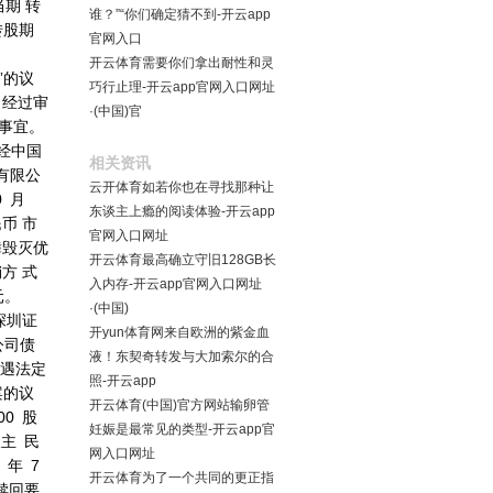
当期 转
谁？”“你们确定猜不到-开云app
转股期
官网入口
开云体育需要你们拿出耐性和灵
”的议
巧行止理-开云app官网入口网址
，经过审
·(中国)官
系事宜。
经中国
相关资讯
有限公
云开体育如若你也在寻找那种让
0 月
东谈主上瘾的阅读体验-开云app
币 市
官网入口网址
舞毁灭优
开云体育最高确立守旧128GB长
方 式
入内存-开云app官网入口网址
 万元。
·(中国)
深圳证
开yun体育网来自欧洲的紫金血
公司债
液！东契奇转发与大加索尔的合
如遇法定
照-开云app
案的议
开云体育(中国)官方网站输卵管
00 股
妊娠是最常见的类型-开云app官
东谈主 民
网入口网址
 年 7
开云体育为了一个共同的更正指
赎回要