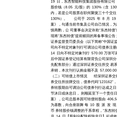
19 日，东杰智能科技集团股份有限公司 
股价钱（8.05 元/股）的 130%（含 
内，若是公司股票在职何聚拢三十个交往
130%）。 公司于 2025 年 8 月
案》，勾通当前市集及公司自己情况，为
慎商酌，公 司董事会决定诈欺“东杰转债
现将“东杰转债”提前赎回的筹备事项
证券监督责罚委员会（以下简称
司向不特定对象刊行可调治公司债券注册的批复
14 日向不特定对象刊行 570.00 万
后中国证券登记结算有限背负公司深圳分
先配售部分）通过深圳证券交往所交 易
承销，本次刊行认购金额不及 57,000.
（二）可转债上市情况 经深圳证券交往所容
券交往所挂牌交往，债券代码“12316
券转股期自可调治公司债券刊行达成之日 2022
节沐日或休息日， 则顺延至下一个责任
案》，公司总股本因可转债转股由 406,509
为基数，向合座鼓舞 每 10 股 派 发 现 
币 券转股价钱调整的干系章程，“东杰转债”转
月 14 日【股利分配除权除息日】起