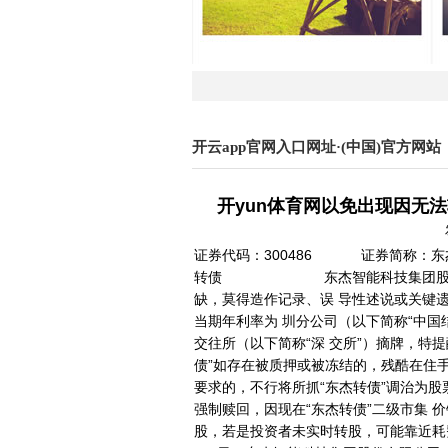
开云app官网入口网址·(中国)官方网站
开yun体育网以免出现因无法
证券代码：300486 证券简称：东杰
转债 东杰智能科技集团股份有限
缺，莫得造作记录、误 导性述说或关键遗
当期年利率为 圳分公司（以下简称“中国
交往所（以下简称“深 交所”）摘牌，特
债”如存在被质押或被冻结的，残酷在住
要求的，不行将所抓“东杰转债”调治为股票
强制赎回，因现在“东杰转债”二级市集 
股，若是投资者未实时转股，可能靠近耗费，敬