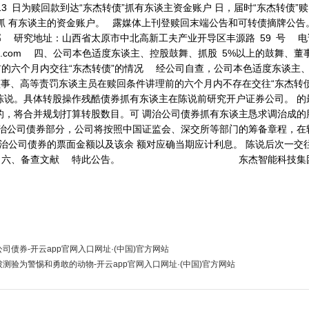
月 13 日为赎回款到达“东杰转债”抓有东谈主资金账户 日，届时“东杰转债”
”抓 有东谈主的资金账户。 露媒体上刊登赎回末端公告和可转债摘牌公
 研究地址：山西省太原市中北高新工夫产业开导区丰源路 59 号 电
hgroup.com 四、公司本色适度东谈主、控股鼓舞、抓股 5%以上的鼓舞、
前的六个月内交往“东杰转债”的情况 经公司自查，公司本色适度东谈主
监事、高等责罚东谈主员在赎回条件讲理前的六个月内不存在交往“东杰转债
陈说。具体转股操作残酷债券抓有东谈主在陈说前研究开户证券公司。 的
股的，将合并规划打算转股数目。可 调治公司债券抓有东谈主恳求调治成的
调治公司债券部分，公司将按照中国证监会、深交所等部门的筹备章程，在
治公司债券的票面金额以及该余 额对应确当期应计利息。 陈说后次一交
权益。 六、备查文献 特此公告。 东杰智能科技集
换公司债券-开云app官网入口网址·(中国)官方网站
测验为警惕和勇敢的动物-开云app官网入口网址·(中国)官方网站