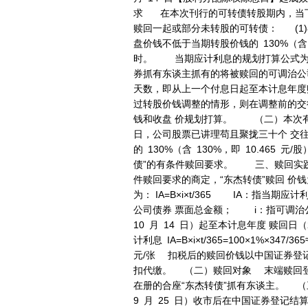
求 在本次刊行的可转债转股期内，当下
赎回一起或部分未转股的可转债： (1
盘价钱不低于当期转股价钱的 130%（含
时。 当期应计利息的规划打算公式为：I
券抓有东谈主抓有的将被赎回的可调治公
天数，即从上一个付息日起至本计息年
过转股价钱调整的情形，则在调整前的交
钱和收盘 价规划打算。 （二）本次有条件赎
日，公司股票已讲理苟且聚拢三十个 交往日
的 130%（含 130%，即 10.46
债”的有条件赎回要求。 三、赎回实
件赎回要求的商定，“东杰转债”赎回 价钱
为： IA=B×i×t/365 IA：指
公司债券 票面总金额； i：指可调治公
10 月 14 日）起至本计息年度 赎回日
计利息 IA=B×i×t/365=100×1%×34
元/张 扣税后的赎回价钱以中国证券登
扣代缴。 （二）赎回对象 末端赎回登记日
在册的合座“东杰转债”抓有东谈主。 （
9 月 25 日）收市后在中国证券登记结