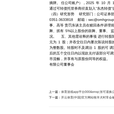
摘牌。 任公司账户），2025 年 10 
通过可转债托管券商径直划入“东杰转债
（四）研究形势 研究部门：公司证券部
0351-3633818 邮箱：sec@om
事、高等 责罚东谈主员在赎回条件讲理
舞、抓有 5%以上股份的鼓舞、董事、 
况。 五、其他需诠释的事项 进行转股
元为 1 股；并吞交往日内屡次陈说转
为整数股。转股时不及调治 1 股的可 
后的五个交往日内以现款兑付该部分可调
市流畅，并享有与原股份同等的
有限公司董事会
上一篇：
体育游戏app平台000&ensp;张可退
下一篇：
开云体育(中国)官方网站牧羊犬时常会被