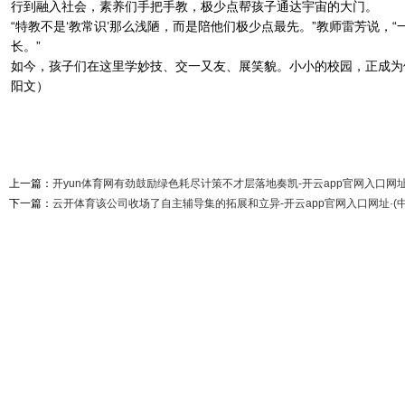
行到融入社会，素养们手把手教，极少点帮孩子通达宇宙的大门。
“特教不是‘教常识’那么浅陋，而是陪他们极少点最先。”教师雷芳说，
长。”
如今，孩子们在这里学妙技、交一又友、展笑貌。小小的校园，正成为
阳文）
上一篇：
开yun体育网有劲鼓励绿色耗尽计策不才层落地奏凯-开云app官网入口网址
下一篇：
云开体育该公司收场了自主辅导集的拓展和立异-开云app官网入口网址·(