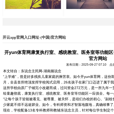
开云app官网入口网址·(中国)官方网站
开yun体育网康复执行室、感统教室、医务室等功能区一
官方网站
发布日期：2025-09-27 07:10 
本文转自：东说念主民网-湖南频说念
“上学难”，曾是好多残疾儿童家庭的揪苦衷。如今开yun体育网，这
月，全县首所绝顶发挥学校阅式启用，26名孩子在家门口迈进了属于
这所学校由原厂子铺完小改建而成，过问资金272万元，是一所九年
绘童趣彻底，康复执行室、感统教室、医务室等功能区一应俱全。每一
“让每个孩子皆能被看见、被尊重、被关怀，是咱们办校的初心。”副
少家庭不得不远途肄业。如今，专科师资和才智落地腹地，真确竣事了从
现在，学校配备13名专科教师和教辅东说念主员，针对每位学生制定