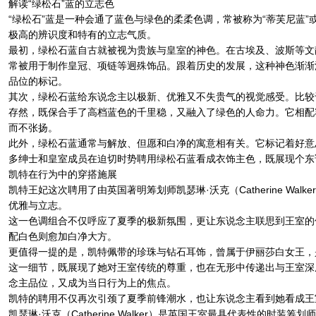
解读“绿松石”蓝的立志色
“绿松石”蓝是一种会通了蓝色与绿色的柔柔色调，常被称为“蒂芙尼蓝”
极高的辨识度和特有的立志气质。
最初，绿松石蓝自古就被视为贵族与皇室的神色。在古埃及、波斯等文
常被用于制作皇冠、项链等迥殊饰品。跟着历史的发展，这种神色渐渐
品位的标记。
其次，绿松石蓝给东说念主以极新、优雅又不失贵气的视觉感受。比较
存然，既保合手了高档蓝色的千里稳，又融入了绿色的人命力。它相配
而不张扬。
此外，绿松石蓝通常与解放、但愿和白净的寓意相有关。它标记着好意
多绅士和皇室成员在迫切时势聘用绿松石蓝看成衣饰主色，既展现个东
凯特在行为中的穿搭施展
凯特王妃这次聘用了由英国著明筹划师凯瑟琳·沃克（Catherine Wa
优雅与立志。
这一色调组合不仅呼应了夏季的极新氛围，更让东说念主联思到王室的
配白色则愈加白净大方。
更值得一提的是，凯特佩带的珍珠与钻石耳饰，曾属于伊丽莎白女王，
这一细节，既展现了她对王室传统的尊重，也在无形中传递出与王室深
念主品位，又成为当日行为上的焦点。
凯特的聘用不仅再次引颈了夏季前锋潮水，也让东说念主看到她看成王
凯瑟琳·沃克（Catherine Walker）是英国王室最具代表性的时