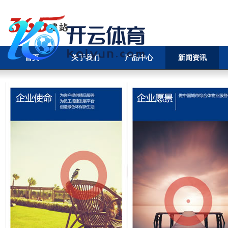
首页
关于我们
产品中心
新闻资讯