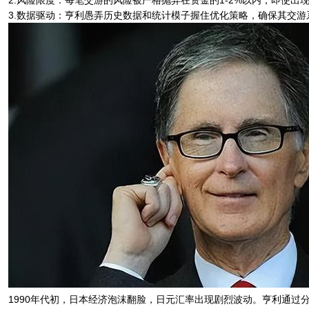
2.风险限度：每笔交游的风险被严格抛弃在资金的1-2%以内，即使
3.数据驱动：亨利愚弄历史数据和统计模子握住优化策略，确保其交
1990年代初，日本经济泡沫翻脸，日元汇率出现剧烈波动。亨利通过