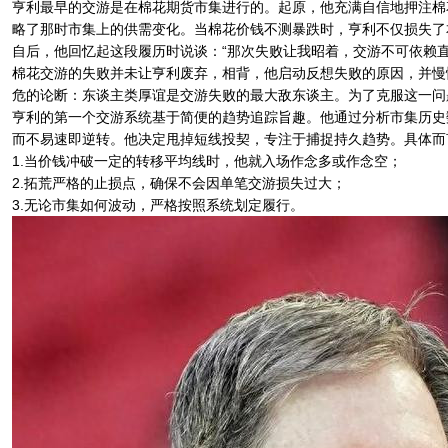
亨利最早的交游是在棉花期货市集进行的。起原，他充满自信地押注棉
略了那时市集上的供需变化。当棉花价钱不测暴跌时，亨利不仅损失了
自后，他回忆起这段履历时说谈：“那次失败让我昭着，交游不可依赖直
棉花交游的失败并未让亨利废弃，相背，他启动反想失败的原因，并慢
危的论断：东谈主类厚谊是交游失败的最大敌东谈主。为了克服这一问
亨利的第一个交游系统基于简便的趋势追踪旨趣。他通过分析市集历史
而不易速即逆转。他决定甩掉短线投契，专注于捕捉持久趋势。具体而
1.当价钱冲破一定的转移平均线时，他就入场作念多或作念空；
2.拓荒严格的止损点，确保不会因单笔交游损失过大；
3.无论市集如何波动，严格按照系统划定履行。