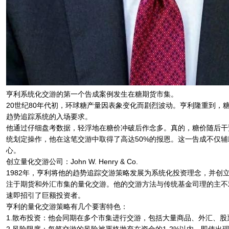
亨利系统化交游的第一个告成案例发生在糖期货市集。
20世纪80年代初，环球糖产量因表象变化而剧烈波动。亨利隆重到，
趋势追踪系统的入场要求。
他通过仔细盘考数据，轻浮地在糖价冲破后作念多。真的，糖价随后干
统划定操作，他在这笔交游中取得了高达50%的报恩。这一告成不仅
心。
创立量化交游公司：John W. Henry & Co.
1982年，亨利将他的趋势追踪交游策略发展为系统化投资理念，并创立了我方的
注于期货和外汇市集的量化交游。他的交游方法与传统基金司理的主不
速即招引了巨额投资者。
亨利的量化交游策略有几个要害特色：
1.散布投资：他会同期在多个市集进行交游，包括大量商品、外汇、