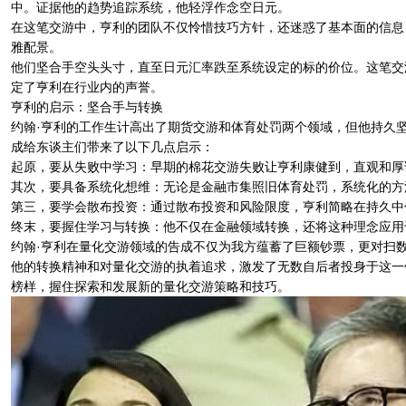
中。证据他的趋势追踪系统，他轻浮作念空日元。
在这笔交游中，亨利的团队不仅怜惜技巧方针，还迷惑了基本面的信息
雅配景。
他们坚合手空头头寸，直至日元汇率跌至系统设定的标的价位。这笔交
定了亨利在行业内的声誉。
亨利的启示：坚合手与转换
约翰·亨利的工作生计高出了期货交游和体育处罚两个领域，但他持久
成给东谈主们带来了以下几点启示：
起原，要从失败中学习：早期的棉花交游失败让亨利康健到，直观和厚
其次，要具备系统化想维：无论是金融市集照旧体育处罚，系统化的方
第三，要学会散布投资：通过散布投资和风险限度，亨利简略在持久中
终末，要握住学习与转换：他不仅在金融领域转换，还将这种理念应用
约翰·亨利在量化交游领域的告成不仅为我方蕴蓄了巨额钞票，更对扫
他的转换精神和对量化交游的执着追求，激发了无数自后者投身于这一
榜样，握住探索和发展新的量化交游策略和技巧。