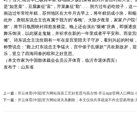
是“如意菜”，豆腐象征“富”，芹菜象征“勤”……朔方过年必吃饺子，这
南边过年常吃年糕，苏州地区在大年月吉早上，将年糕切成小块，和糯米
此外，唐朝东说念主也有属于我方的“春晚”。大除夕夜里，家家户户院
燎”，将节日氛围映衬得愈发横蛮。晚上还会演出“驱傩”庆典，即驱逐
舞乐饰演，以此驱走鬼魅，并祈求在新的一年里或者平平安和。而皇宫内
傩”。诗东说念主沈佺期有一年在皇宫里陪天子守岁，看到兴起的时候
称赞说念：“殿上灯东说念主争猛火，宫中侲子乱驱妖”“共欢新故岁，
乐，竖立了四海同春的暄和之好意思。
（本文作家为中国散体裁会会员云开体育，临沂市退休西宾）
发布于：山东省
上一篇：
开云体育(中国)官方网站深具工艺好意思与高古情-开云app官网入口网址·
下一篇：
开云体育(中国)官方网站请关系删除；本文仅供共享疏浚不作念贸易用途-开云