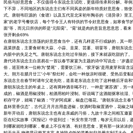
民俗与好意思食，不仅值得今东说念主试吃，更值得传承和分解。举例
下不异，不同地区的东说念主们有不同风姿的新年特质好意思食，致使
式。唐朝韦巨源的《食谱》以及五代至北宋初年陶谷的《清异录》里王
家”的老字号餐饮店，每个节令王人有特供的节令好意思食，如寒食节的“
面”等，而元日所供的即是“元阳脔”。“脔”就是肉的意旨意思意思，看
张开剩余69%
在唐朝东说念主浩荡的好意思食当中，还有几样是不行或缺的，其一即
蔬菜拼盘，主要食材有大蒜、小蒜、韭菜、芸薹、胡荽等，唐朝东说念
内脏中的失足之气。唐朝东说念主吃过辛辣的，接下来就该吃甜的了。
唐代诗东说念主白居易在一首以春节家宴为主题的诗中写说念：“岁盏
俗，巡至终末一位称为“婪尾”，需要饮三杯。“胶牙饧”是用麦芽和富
大。朔方在腊月廿三“小年”祭灶时，会吃一种放凉时很硬、受热后变黏的
东说念主在春节时请年父老先吃，道喜老东说念主吃了这种糖后牙齿和
唐朝东说念主的年桌上，还有两种酒非喝不行。一种是“屠苏酒”，另一种
成的，椒酒是用椒浸制，柏酒用柏叶浸制。听说喝了这酒能驱寒祛湿、
积存守岁，就喝了椒酒：“守岁阿戎家，椒盘已颂花。”唐朝东说念主春
盘杯里香仪态”，古代正月月吉用盘进椒，饮酒时取椒置酒中，花椒之
新年开动后，唐朝东说念主也有走亲戚的习俗，九故十亲之间相互邀宴
臣在纪实故事《冥报记》中提到过：“长安市里习惯，每岁元旦以后，
到哪家就吃到哪家，餐桌上不仅有酒、有好意思食，更有那一抹浓浓的
时于当天,物资早已极其丰富,各地除夕饭的菜肴如归并册吉利话大全。鱼