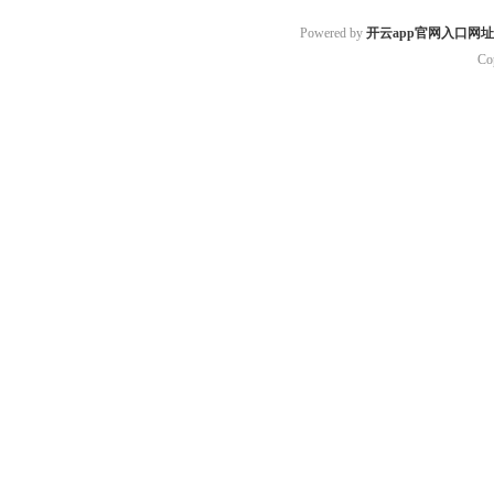
Powered by
开云app官网入口网址
Co