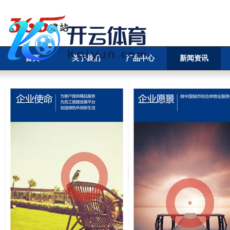
首页
关于我们
产品中心
新闻资讯