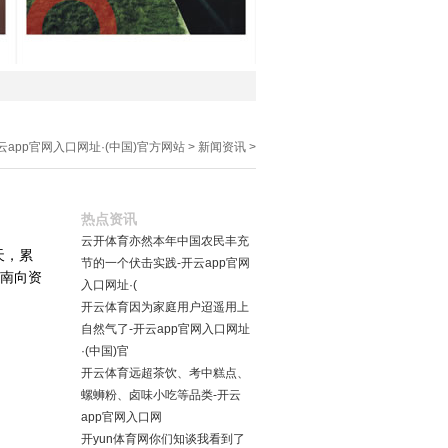
云app官网入口网址·(中国)官方网站
>
新闻资讯
>
热点资讯
云开体育亦然本年中国农民丰充
天，累
节的一个伏击实践-开云app官网
，南向资
入口网址·(
开云体育因为家庭用户迢遥用上
自然气了-开云app官网入口网址
·(中国)官
开云体育远超茶饮、考中糕点、
螺蛳粉、卤味小吃等品类-开云
app官网入口网
开yun体育网你们知谈我看到了