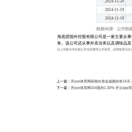
海底捞国外控股有限公司是一家主要从事
务。该公司还从事外卖业务以及调味品及
以上试验为本站据公开信息整理云开体育，由智能算法生
上一篇：
开yun体育网获南向资金减握的有14天-
下一篇：
开yun体育网334股的1.30%-开云ap