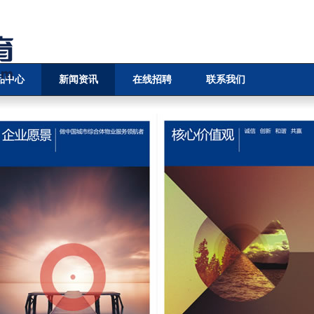
品中心
新闻资讯
在线招聘
联系我们