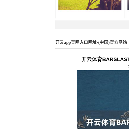
开云app官网入口网址·(中国)官方网站
开云体育BARSLAS