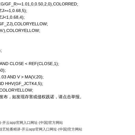
/GF_R>=1.01,0,0.50,2,0),COLORRED;
=1,0.68,5);
<1,0.68,4);
GF_ZJ),COLORYELLOW;
%'),COLORYELLOW;
;
AND CLOSE < REF(CLOSE,1);
0);
03 AND V > MA(V,20);
D HHV(GF_JCTK4,5);
,COLORYELLOW;
发布，如发现存害或侵权践诺，请点击举报。
-开云app官网入口网址·(中国)官方网站
轮番精讲-开云app官网入口网址·(中国)官方网站