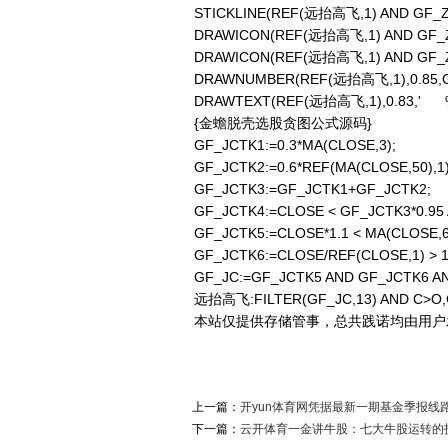
STICKLINE(REF(远抬高飞,1) AND GF_ZG
DRAWICON(REF(远抬高飞,1) AND GF_ZJ>
DRAWICON(REF(远抬高飞,1) AND GF_ZJ
DRAWNUMBER(REF(远抬高飞,1),0.85,
DRAWTEXT(REF(远抬高飞,1),0.83,' 
{金蟾脱壳选股贪图公式源码}
GF_JCTK1:=0.3*MA(CLOSE,3);
GF_JCTK2:=0.6*REF(MA(CLOSE,50),1)
GF_JCTK3:=GF_JCTK1+GF_JCTK2;
GF_JCTK4:=CLOSE < GF_JCTK3*0.95 
GF_JCTK5:=CLOSE*1.1 < MA(CLOSE,6
GF_JCTK6:=CLOSE/REF(CLOSE,1) > 1.
GF_JC:=GF_JCTK5 AND GF_JCTK6 AN
远抬高飞:FILTER(GF_JC,13) AND C>O
本站仅提供存储管事，总共践诺均由用户
上一篇：
开yun体育网凭据最新一期基金季报线路
下一篇：
云开体育一金讲牛股：七大牛股运转的技艺