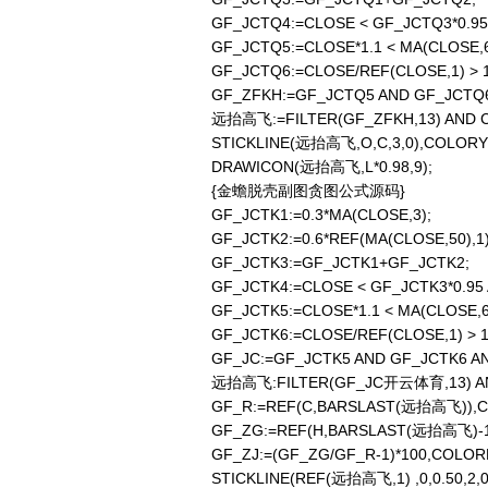
GF_JCTQ4:=CLOSE < GF_JCTQ3*0.95
GF_JCTQ5:=CLOSE*1.1 < MA(CLOSE,6
GF_JCTQ6:=CLOSE/REF(CLOSE,1) > 1.
GF_ZFKH:=GF_JCTQ5 AND GF_JCTQ6
远抬高飞:=FILTER(GF_ZFKH,13) AND 
STICKLINE(远抬高飞,O,C,3,0),COLOR
DRAWICON(远抬高飞,L*0.98,9);
{金蟾脱壳副图贪图公式源码}
GF_JCTK1:=0.3*MA(CLOSE,3);
GF_JCTK2:=0.6*REF(MA(CLOSE,50),1)
GF_JCTK3:=GF_JCTK1+GF_JCTK2;
GF_JCTK4:=CLOSE < GF_JCTK3*0.95 
GF_JCTK5:=CLOSE*1.1 < MA(CLOSE,6
GF_JCTK6:=CLOSE/REF(CLOSE,1) > 1.
GF_JC:=GF_JCTK5 AND GF_JCTK6 AN
远抬高飞:FILTER(GF_JC开云体育,13) A
GF_R:=REF(C,BARSLAST(远抬高飞)),
GF_ZG:=REF(H,BARSLAST(远抬高飞)-1
GF_ZJ:=(GF_ZG/GF_R-1)*100,COLO
STICKLINE(REF(远抬高飞,1) ,0,0.50,2