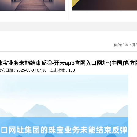
你的位置：
开
宝业务未能结束反弹-开云app官网入口网址·(中国)官方
发布日期：2025-03-07 07:36 点击次数：130