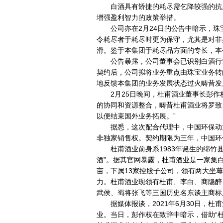
白酒具有矫捷的耗尽需乞降较强的抗周
增强盈利智力的政策举措。
公司亦在2月24日的公告中暗示，珠
令耗尽者于耗尽时更为保守，尤其是对非
滑。鉴于本集团于耗尽品方面的专长，本
公告暴露，公司董事会已识别白酒行业
契约后，公司拟将业务重点由珠宝业务转
地反馈本集团的业务发展状态过火畴昔
2月25日晚间，杜甫酒业董事长彭作权
的协同和资源整合，畴昔杜甫酒业将罗致
以便结束国外业务拓展。”
据悉，这次配合代理中，中国环保动力
非独家销售权。契约期限为三年，中国环
杜甫酒业前身系1983年诞生的绵竹县曲
酒”。据其官网暴露，杜甫酒业是一家集
亩，下属13家控股子公司，领有两大坐蓐
力。杜甫酒业现领有杜甫、李白、商隐醉
武侯、蜀将张飞等三国历史名东谈主商标
据媒体报谈，2021年6月30日，杜
业。当日，彭作权在致辞中暗示，借助“