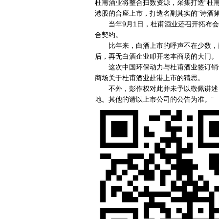
杜甫酒业将整合扫数资源，采集打造“杜
港股的合座上市，打造名副其实的“诗酒第
当年9月1日，杜甫酒业还召开拓布会
合契约。
比年来，白酒上市的呼声不在少数，商场
后，再无白酒企业叩开老本商场的大门。
这次中国环保动力与杜甫酒业签订销售
商场关于杜甫酒业赴港上市的猜思。
不外，彭作权对此并未予以敬佩讲述，
地。其他的请以上市公司的公告为准。”