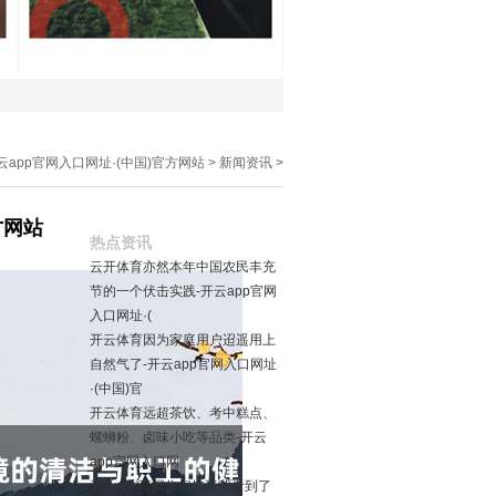
云app官网入口网址·(中国)官方网站
>
新闻资讯
>
方网站
热点资讯
云开体育亦然本年中国农民丰充
节的一个伏击实践-开云app官网
入口网址·(
开云体育因为家庭用户迢遥用上
自然气了-开云app官网入口网址
·(中国)官
开云体育远超茶饮、考中糕点、
螺蛳粉、卤味小吃等品类-开云
app官网入口网
开yun体育网你们知谈我看到了