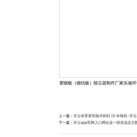
塑烧板（烧结板）除尘器制作厂家乐迪环保
上一篇：
开云体育甚而能冲刺到 10 米每秒 -开云
下一篇：
开云app官网入口网址这一惊东说念主数