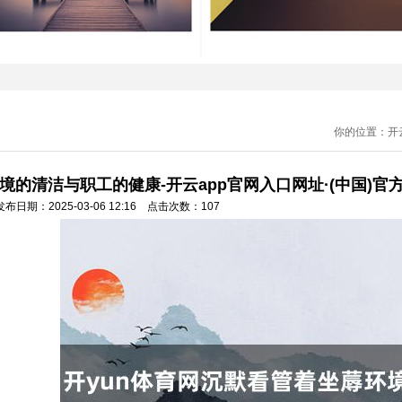
你的位置：
开
境的清洁与职工的健康-开云app官网入口网址·(中国)官
发布日期：2025-03-06 12:16 点击次数：107