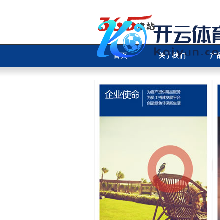
首页
关于我们
产