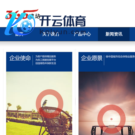
首页
关于我们
产品中心
新闻资讯