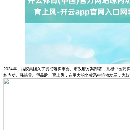
2024年，福胶集团久了贯彻落实市委、市政府方案部署，扎根中医药
练内功、强筋骨、塑品牌、育上风，在更大的坐标系中策动发展，为鼓