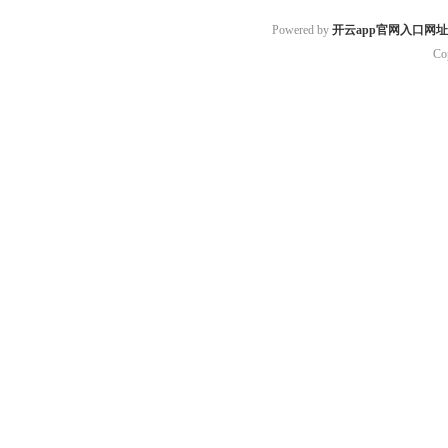
Powered by
开云app官网入口网址
Co