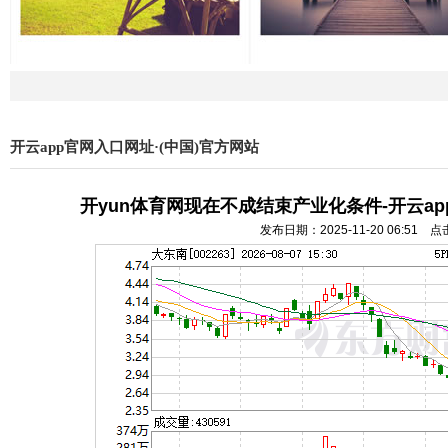
开云app官网入口网址·(中国)官方网站
开yun体育网现在不成结束产业化条件-开云ap
发布日期：2025-11-20 06:51 